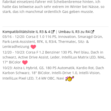
Fabrikat einsetzen)-Fahrer mit Scheibenbremse hinten, ich
hatte das teilweise auch sehr extrem im Winter bei Nässe, so
stark, das ich manchmal ordentlich Gas geben musste.
Kompatibilitätsliste IL R3 & 4
|
Umbau IL R3 zu R4
03/16 - 12/20: Corsa E 1.0 116 PS, Innovation, Smaragd Grün,
Park-Lenk-Assistent, RFK, IL R3/4, Thermatec, Sitz- &
Lenkradheizung
12/20 - 10/23: Corsa F 1.2 Benziner 130 PS, Perl blau, Dach in
schwarz, Active Drive Assist, Leder, IntelliLux Matrix LED, MAL,
17" BiColor
10/23: Astra L Hybrid, GS, 180 PS Automatik, Kardio Rot, Dach
Karbon Schwarz, 18" BiColor, Intelli-Drive 1.0, Intelli-Vision,
IntelliLux Pixel LED, 7,4 kW OBC, Navi