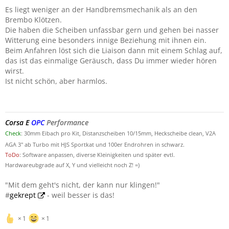
Es liegt weniger an der Handbremsmechanik als an den
Brembo Klötzen.
Die haben die Scheiben unfassbar gern und gehen bei nasser
Witterung eine besonders innige Beziehung mit ihnen ein.
Beim Anfahren löst sich die Liaison dann mit einem Schlag auf,
das ist das einmalige Geräusch, dass Du immer wieder hören
wirst.
Ist nicht schön, aber harmlos.
Corsa E
OPC
Performance
Check
: 30mm Eibach pro Kit, Distanzscheiben 10/15mm, Heckscheibe clean, V2A
AGA 3" ab Turbo mit HJS Sportkat und 100er Endrohren in schwarz.
ToDo
: Software anpassen, diverse Kleinigkeiten und später evtl.
Hardwareubgrade auf X, Y und vielleicht noch Z! =)
"Mit dem geht's nicht, der kann nur klingen!"
#
gekrept
- weil besser is das!
1
1