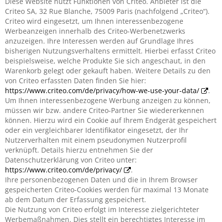
Diese Website nutzt Funktionen von Criteo. Anbieter ist die
Criteo SA, 32 Rue Blanche, 75009 Paris (nachfolgend „Criteo“).
Criteo wird eingesetzt, um Ihnen interessenbezogene
Werbeanzeigen innerhalb des Criteo-Werbenetzwerks
anzuzeigen. Ihre Interessen werden auf Grundlage Ihres
bisherigen Nutzungsverhaltens ermittelt. Hierbei erfasst Criteo
beispielsweise, welche Produkte Sie sich angeschaut, in den
Warenkorb gelegt oder gekauft haben. Weitere Details zu den
von Criteo erfassten Daten finden Sie hier:
https://www.criteo.com/de/privacy/how-we-use-your-data/
.
Um Ihnen interessenbezogene Werbung anzeigen zu können,
müssen wir bzw. andere Criteo-Partner Sie wiedererkennen
können. Hierzu wird ein Cookie auf Ihrem Endgerät gespeichert
oder ein vergleichbarer Identifikator eingesetzt, der Ihr
Nutzerverhalten mit einem pseudonymen Nutzerprofil
verknüpft. Details hierzu entnehmen Sie der
Datenschutzerklärung von Criteo unter:
https://www.criteo.com/de/privacy/
.
Ihre personenbezogenen Daten und die in Ihrem Browser
gespeicherten Criteo-Cookies werden für maximal 13 Monate
ab dem Datum der Erfassung gespeichert.
Die Nutzung von Criteo erfolgt im Interesse zielgerichteter
Werbemaßnahmen. Dies stellt ein berechtigtes Interesse im