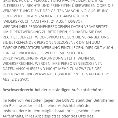
GRÜNDE FÜR DIE VERARBEITUNG NACHWEISEN, DIE IHRE
INTERESSEN, RECHTE UND FREIHEITEN ÜBERWIEGEN ODER DIE
VERARBEITUNG DIENT DER GELTENDMACHUNG, AUSÜBUNG
ODER VERTEIDIGUNG VON RECHTSANSPRÜCHEN
(WIDERSPRUCH NACH ART. 21 ABS. 1 DSGVO).
WERDEN IHRE PERSONENBEZOGENEN DATEN VERARBEITET,
UM DIREKTWERBUNG ZU BETREIBEN, SO HABEN SIE DAS
RECHT, JEDERZEIT WIDERSPRUCH GEGEN DIE VERARBEITUNG
SIE BETREFFENDER PERSONENBEZOGENER DATEN ZUM
ZWECKE DERARTIGER WERBUNG EINZULEGEN; DIES GILT AUCH
FÜR DAS PROFILING, SOWEIT ES MIT SOLCHER
DIREKTWERBUNG IN VERBINDUNG STEHT. WENN SIE
WIDERSPRECHEN, WERDEN IHRE PERSONENBEZOGENEN
DATEN ANSCHLIESSEND NICHT MEHR ZUM ZWECKE DER
DIREKTWERBUNG VERWENDET (WIDERSPRUCH NACH ART. 21
ABS. 2 DSGVO).
Beschwerde­recht bei der zuständigen Aufsichts­behörde
Im Falle von Verstößen gegen die DSGVO steht den Betroffenen
ein Beschwerderecht bei einer Aufsichtsbehörde,
insbesondere in dem Mitgliedstaat ihres gewöhnlichen
Aufenthalts, ihres Arbeitsplatzes oder des Orts des