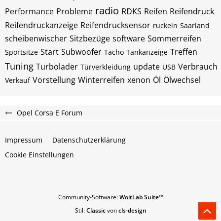
radio
Performance
Probleme
RDKS
Reifen
Reifendruck
Reifendruckanzeige
Reifendrucksensor
ruckeln
Saarland
scheibenwischer
Sitzbezüge
software
Sommerreifen
Start
Subwoofer
Treffen
Sportsitze
Tacho
Tankanzeige
Tuning
Turbolader
update
Verbrauch
Türverkleidung
USB
Vorstellung
Winterreifen
xenon
Öl
Ölwechsel
Verkauf
Opel Corsa E Forum
Impressum
Datenschutzerklärung
Cookie Einstellungen
Community-Software:
WoltLab Suite™
Stil:
Classic
von
cls-design