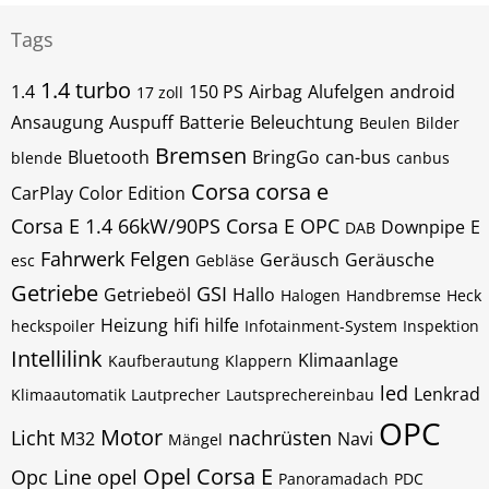
Tags
1.4 turbo
1.4
150 PS
Airbag
Alufelgen
android
17 zoll
Ansaugung
Auspuff
Batterie
Beleuchtung
Beulen
Bilder
Bremsen
Bluetooth
BringGo
can-bus
blende
canbus
Corsa
corsa e
CarPlay
Color Edition
Corsa E 1.4 66kW/90PS
Corsa E OPC
Downpipe
E
DAB
Fahrwerk
Felgen
Geräusch
Geräusche
esc
Gebläse
Getriebe
GSI
Getriebeöl
Hallo
Halogen
Handbremse
Heck
Heizung
hifi
hilfe
heckspoiler
Infotainment-System
Inspektion
Intellilink
Klimaanlage
Kaufberautung
Klappern
led
Lenkrad
Klimaautomatik
Lautprecher
Lautsprechereinbau
OPC
Motor
Licht
nachrüsten
M32
Navi
Mängel
Opel Corsa E
Opc Line
opel
Panoramadach
PDC