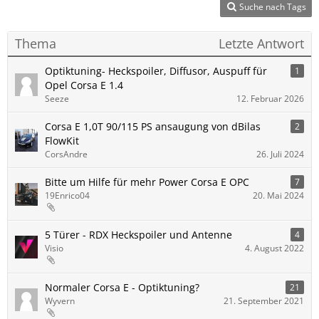
Suche nach Tags
Thema
Letzte Antwort
Optiktuning- Heckspoiler, Diffusor, Auspuff für
1
Opel Corsa E 1.4
Seeze
12. Februar 2026
Corsa E 1,0T 90/115 PS ansaugung von dBilas
2
FlowKit
CorsAndre
26. Juli 2024
Bitte um Hilfe für mehr Power Corsa E OPC
7
19Enrico04
20. Mai 2024
5 Türer - RDX Heckspoiler und Antenne
4
Visio
4. August 2022
Normaler Corsa E - Optiktuning?
21
Wyvern
21. September 2021