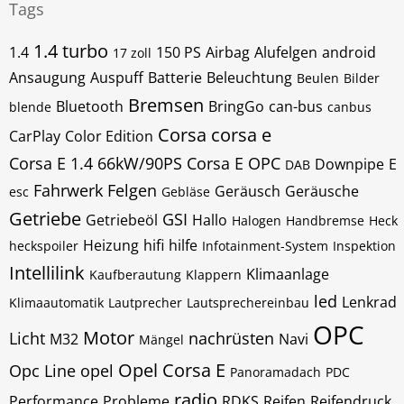
Tags
1.4 turbo
1.4
150 PS
Airbag
Alufelgen
android
17 zoll
Ansaugung
Auspuff
Batterie
Beleuchtung
Beulen
Bilder
Bremsen
Bluetooth
BringGo
can-bus
blende
canbus
Corsa
corsa e
CarPlay
Color Edition
Corsa E 1.4 66kW/90PS
Corsa E OPC
Downpipe
E
DAB
Fahrwerk
Felgen
Geräusch
Geräusche
esc
Gebläse
Getriebe
GSI
Getriebeöl
Hallo
Halogen
Handbremse
Heck
Heizung
hifi
hilfe
heckspoiler
Infotainment-System
Inspektion
Intellilink
Klimaanlage
Kaufberautung
Klappern
led
Lenkrad
Klimaautomatik
Lautprecher
Lautsprechereinbau
OPC
Motor
Licht
nachrüsten
M32
Navi
Mängel
Opel Corsa E
Opc Line
opel
Panoramadach
PDC
radio
Performance
Probleme
RDKS
Reifen
Reifendruck