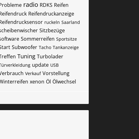
radio
Probleme
RDKS
Reifen
Reifendruck
Reifendruckanzeige
Reifendrucksensor
ruckeln
Saarland
scheibenwischer
Sitzbezüge
software
Sommerreifen
Sportsitze
Start
Subwoofer
Tacho
Tankanzeige
Tuning
Treffen
Turbolader
update
Türverkleidung
USB
Verbrauch
Vorstellung
Verkauf
Winterreifen
xenon
Öl
Ölwechsel