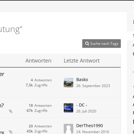
utung“
Suche nach Tags
Antworten
Letzte Antwort
er
Basko
4
Antworten
7,3k
Zugriffe
26. September 2023
n?
- DC -
18
Antworten
67k
Zugriffe
26. Juli 2020
DerTheo1990
20
Antworten
43k
Zugriffe
24. November 2016
ung