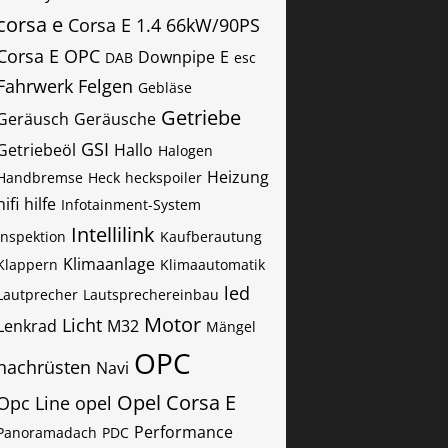
corsa e
Corsa E 1.4 66kW/90PS
Corsa E OPC
Downpipe
E
DAB
esc
Fahrwerk
Felgen
Gebläse
Getriebe
Geräusch
Geräusche
GSI
Getriebeöl
Hallo
Halogen
Heizung
Handbremse
Heck
heckspoiler
hifi
hilfe
Infotainment-System
Intellilink
Inspektion
Kaufberautung
Klimaanlage
Klappern
Klimaautomatik
led
Lautprecher
Lautsprechereinbau
Motor
Licht
Lenkrad
M32
Mängel
OPC
nachrüsten
Navi
Opel Corsa E
Opc Line
opel
Performance
Panoramadach
PDC