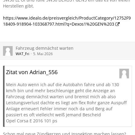
Variante. Kann das sein?
Herstellen gibt.
https://www.idealo.de/preisvergleich/ProductCategory/12752F9
18409-918904-103368797.html?q=Dexos1%20GEN%203
Fahrzeug demnächst warten
WAT_Fri
5. Mai 2026
Zitat von Adrian_556
Mein Auto wenn ich auf die Autobahn fahre und ab 130
km/h bin und mehr beschleunige geht die Anzeige an
Fahrzeug demnächst warten und bremst mich ab also
Leistungsverlust dachte es liegt am flex Rohr ganze Auspuff
Anlage erneuert Fehler immer noch da und Berg auf
passiert es oft vielleicht weiß jemand Bescheid
Opel Corsa E 2016 101 ps
Schon mal neue Zündkerzen und Inspektion machen lassen?