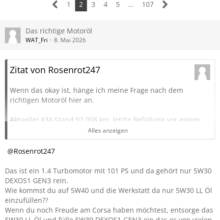
1
2
3
4
5
…
107
Das richtige Motoröl
WAT_Fri
8. Mai 2026
Zitat von Rosenrot247
Wenn das okay ist, hänge ich meine Frage nach dem
richtigen Motoröl hier an.
Aktueller KM-Stand 92.008 km, letzte Befüllung vor einem
Jahr:
Alles anzeigen
IMG_3205.jpg
Rosenrot247
Würde das Öl gerne online bestellen, frage mich nach Lesen
Das ist ein 1.4 Turbomotor mit 101 PS und da gehört nur 5W30
der bisherigen Posts aber gerade, ob 5W40 nicht geeigneter
DEXOS1 GEN3 rein.
ist und es ein Longlife sein darf/soll/muss bei ca. 10 tkm im
Wie kommst du auf 5W40 und die Werkstatt da nur 5W30 LL Öl
Jahr.
einzufüllen??
Wenn du noch Freude am Corsa haben möchtest, entsorge das
Übrigens finde ich auf die Schnelle kein GTX 5W30 als LL-
5W30 LL Öl und fülle 5W30 DEXOS1 GEN3 ein das es von vielen