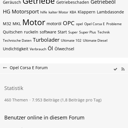
Getriebe
Getriebeöl
Geräusch
Getriebeschaden
HG Motorsport
Klappern
Lambdasonde
hilfe
kalter Motor
KBA
Motor
OPC
M32
MKL
motoröl
opel
Opel Corsa E
Probleme
Quitschen
ruckeln
software
Start
Super
Super Plus
Technik
Turbolader
Technische Daten
Ultimate 102
Ultimate Diesel
Öl
Undichtigkeit
Ölwechsel
Verbrauch
Opel Corsa E Forum
Statistik
460 Themen
7.953 Beiträge (1,8 Beiträge pro Tag)
Benutzer online in diesem Forum