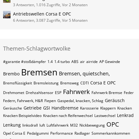
3 Antworten, 1.016 Zugriffe, Vor 2 Monaten
Antriebswellen Corsa E OPC
6 Antworten, 3.087 Zugriffe, Vor 5 Monaten
Themen-Schlagwortwolke
#garantie #stoßdämpfer
1.4
1.4 turbo
ABS
air
airride
AP Gewinde
Bremsen
Bremsen, quietschen,
Brembo
Corsa E OPC
Bremsflüssigkeit
Bremsleistung
Bremsweg
CDTI
Fahrwerk
Drehmomet
Drehzahlsensor
ESP
Fahrwerk Bremse
Feder
Geräusch
Federn, Fahrwerk, H&R
Fiepen
Gaspedal, knacken, Schlag
Getriebe
GSI
Handbremse
Geräusche
Karosserie
Klappern
Knacken
Lenkrad
Knacken Beispielvideo
Knacken nach Reifenwechsel
Lastwechsel
OPC
Lenkung
linksdrall
luft
Luftfahrwerk
M32
Nickbewegung
Opel Corsa E
Pedalgummi
Performance
Radlager
Sommerkannkommen