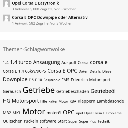
Opel Corsa E Easytronik
3 Antworten, 668 Zugriffe, Vor 3 Wochen
Corsa E OPC Downpipe oder Alternativ
1 Antwort, 582 Zugriffe, Vor 3 Wochen
Themen-Schlagwortwolke
1.4 turbo
Ansaugung
corsa e
1.4
Auspuff
Corsa
Corsa E OPC
Corsa E 1.4 66kW/90PS
Daten
Details
Diesel
Downpipe
FMS
Friedrich Motorsport
E 5
E 10
Easytronic
Getriebe
Getriebeöl
Geräusch
Getriebeschaden
HG Motorsport
Klappern
Lambdasonde
hilfe
kalter Motor
KBA
Motor
OPC
M32
MKL
motoröl
opel
Opel Corsa E
Probleme
Quitschen
ruckeln
software
Start
Super
Super Plus
Technik