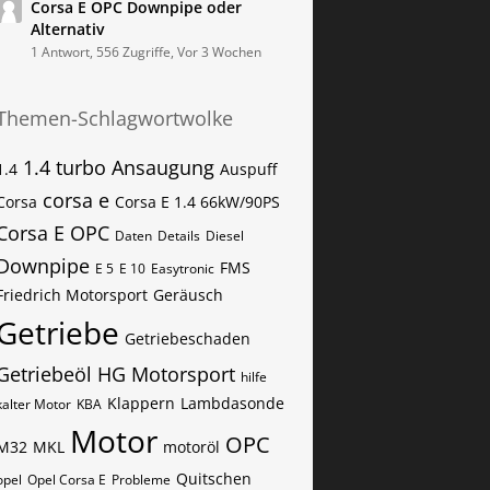
Corsa E OPC Downpipe oder
Alternativ
1 Antwort, 556 Zugriffe, Vor 3 Wochen
Themen-Schlagwortwolke
1.4 turbo
Ansaugung
1.4
Auspuff
corsa e
Corsa
Corsa E 1.4 66kW/90PS
Corsa E OPC
Daten
Details
Diesel
Downpipe
FMS
E 5
E 10
Easytronic
Friedrich Motorsport
Geräusch
Getriebe
Getriebeschaden
Getriebeöl
HG Motorsport
hilfe
Klappern
Lambdasonde
kalter Motor
KBA
Motor
OPC
M32
MKL
motoröl
Quitschen
opel
Opel Corsa E
Probleme