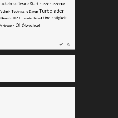
ruckeln
software
Start
Super
Super Plus
Turbolader
Technik
Technische Daten
Undichtigkeit
Ultimate 102
Ultimate Diesel
Öl
Ölwechsel
Verbrauch
m